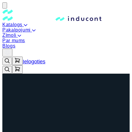
Katalogs
Pakalpojumi
Zīmoli
Par mums
Blogs
Ielogoties