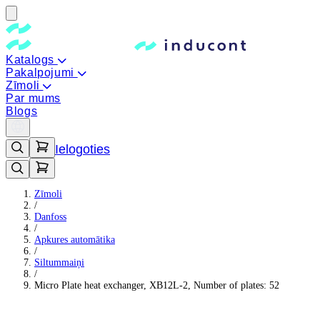
Katalogs
Pakalpojumi
Zīmoli
Par mums
Blogs
Ielogoties
Zīmoli
/
Danfoss
/
Apkures automātika
/
Siltummaiņi
/
Micro Plate heat exchanger, XB12L-2, Number of plates: 52