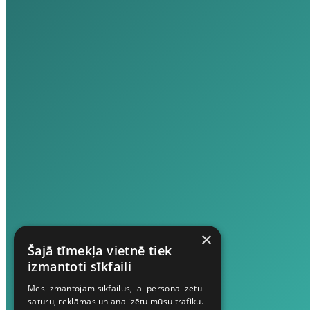
×
Šajā tīmekļa vietnē tiek
izmantoti sīkfaili
Mēs izmantojam sīkfailus, lai personalizētu
saturu, reklāmas un analizētu mūsu trafiku.