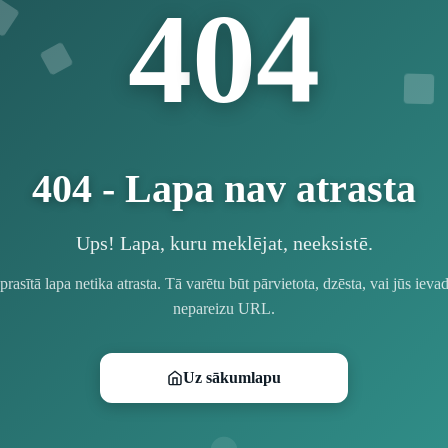
4
4
0
404 - Lapa nav atrasta
Ups! Lapa, kuru meklējat, neeksistē.
prasītā lapa netika atrasta. Tā varētu būt pārvietota, dzēsta, vai jūs ievad
nepareizu URL.
Uz sākumlapu