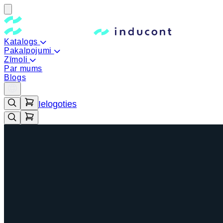
Katalogs
Pakalpojumi
Zīmoli
Par mums
Blogs
Ielogoties