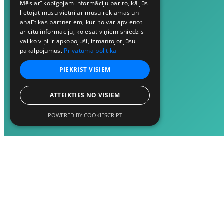
Mēs arī kopīgojam informāciju par to, kā jūs
lietojat mūsu vietni ar mūsu reklāmas un
analītikas partneriem, kuri to var apvienot
ar citu informāciju, ko esat viņiem sniedzis
vai ko viņi ir apkopojuši, izmantojot jūsu
pakalpojumus.
Privātuma politika
PIEKRIST VISIEM
ATTEIKTIES NO VISIEM
POWERED BY COOKIESCRIPT