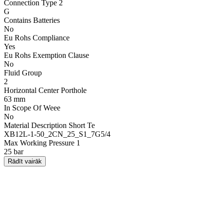
Connection Type 2
G
Contains Batteries
No
Eu Rohs Compliance
Yes
Eu Rohs Exemption Clause
No
Fluid Group
2
Horizontal Center Porthole
63 mm
In Scope Of Weee
No
Material Description Short Te
XB12L-1-50_2CN_25_S1_7G5/4
Max Working Pressure 1
25 bar
Rādīt vairāk