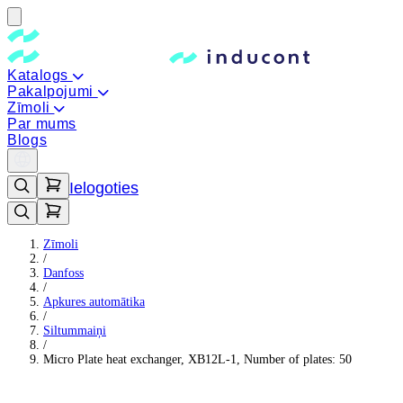
Katalogs
Pakalpojumi
Zīmoli
Par mums
Blogs
Ielogoties
Zīmoli
/
Danfoss
/
Apkures automātika
/
Siltummaiņi
/
Micro Plate heat exchanger, XB12L-1, Number of plates: 50