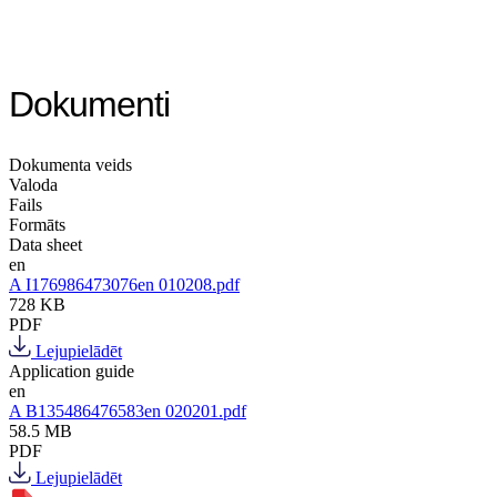
Dokumenti
Dokumenta veids
Valoda
Fails
Formāts
Data sheet
en
A I176986473076en 010208.pdf
728 KB
PDF
Lejupielādēt
Application guide
en
A B135486476583en 020201.pdf
58.5 MB
PDF
Lejupielādēt