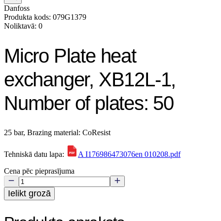
Danfoss
Produkta kods: 079G1379
Noliktavā: 0
Micro Plate heat
exchanger, XB12L-1,
Number of plates: 50
25 bar, Brazing material: CoResist
Tehniskā datu lapa:
A I176986473076en 010208.pdf
Cena pēc pieprasījuma
Ielikt grozā