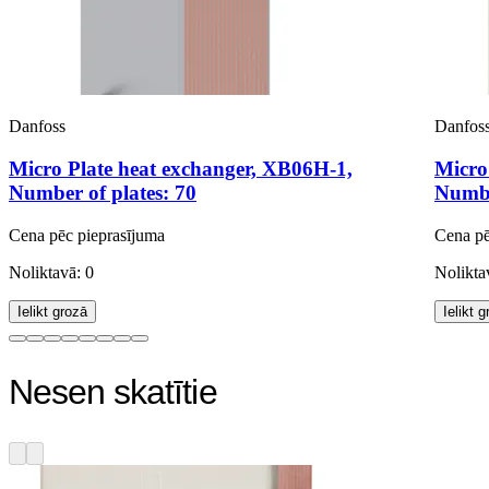
Danfoss
Danfos
Micro Plate heat exchanger, XB06H-1,
Micro
Number of plates: 70
Numbe
Cena pēc pieprasījuma
Cena pē
Noliktavā: 0
Nolikta
Ielikt grozā
Ielikt 
Nesen skatītie