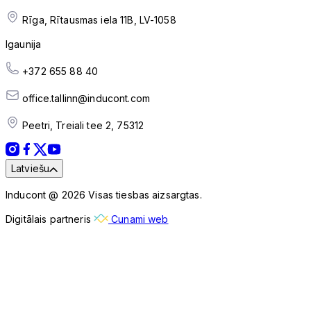
Rīga, Rītausmas iela 11B, LV-1058
Igaunija
+372 655 88 40
office.tallinn@inducont.com
Peetri, Treiali tee 2, 75312
Latviešu
Inducont @ 2026 Visas tiesbas aizsargtas.
Digitālais partneris
Cunami web