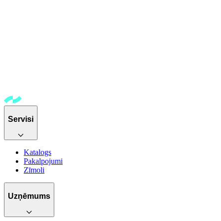
Servisi
Katalogs
Pakalpojumi
Zīmoli
Uzņēmums