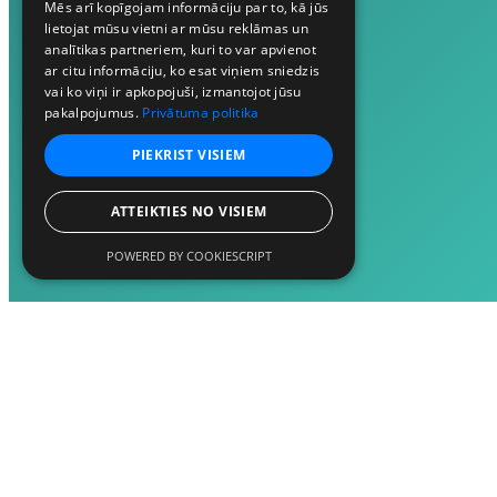
Mēs arī kopīgojam informāciju par to, kā jūs
lietojat mūsu vietni ar mūsu reklāmas un
analītikas partneriem, kuri to var apvienot
ar citu informāciju, ko esat viņiem sniedzis
vai ko viņi ir apkopojuši, izmantojot jūsu
pakalpojumus.
Privātuma politika
PIEKRIST VISIEM
ATTEIKTIES NO VISIEM
POWERED BY COOKIESCRIPT