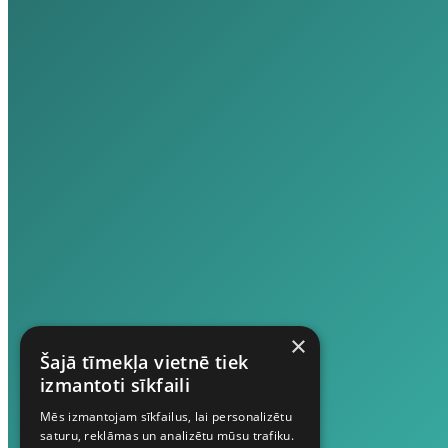
×
Šajā tīmekļa vietnē tiek
izmantoti sīkfaili
Mēs izmantojam sīkfailus, lai personalizētu
saturu, reklāmas un analizētu mūsu trafiku.