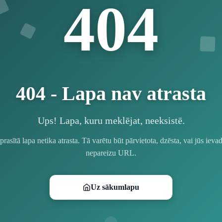
4
4
0
404 - Lapa nav atrasta
Ups! Lapa, kuru meklējat, neeksistē.
prasītā lapa netika atrasta. Tā varētu būt pārvietota, dzēsta, vai jūs ievad
nepareizu URL.
Uz sākumlapu