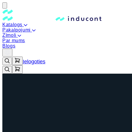
Katalogs
Pakalpojumi
Zīmoli
Par mums
Blogs
Ielogoties