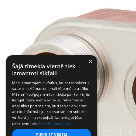
×
Šajā tīmekļa vietnē tiek
izmantoti sīkfaili
Mēs izmantojam sīkfailus, lai personalizētu
saturu, reklāmas un analizētu mūsu trafiku.
Mēs arī kopīgojam informāciju par to, kā jūs
lietojat mūsu vietni ar mūsu reklāmas un
analītikas partneriem, kuri to var apvienot
ar citu informāciju, ko esat viņiem sniedzis
vai ko viņi ir apkopojuši, izmantojot jūsu
pakalpojumus.
Privātuma politika
PIEKRIST VISIEM