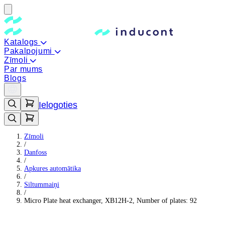
Katalogs
Pakalpojumi
Zīmoli
Par mums
Blogs
Ielogoties
Zīmoli
/
Danfoss
/
Apkures automātika
/
Siltummaiņi
/
Micro Plate heat exchanger, XB12H-2, Number of plates: 92