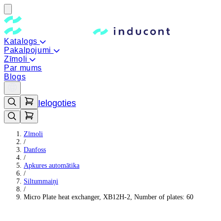
Katalogs
Pakalpojumi
Zīmoli
Par mums
Blogs
Ielogoties
Zīmoli
/
Danfoss
/
Apkures automātika
/
Siltummaiņi
/
Micro Plate heat exchanger, XB12H-2, Number of plates: 60