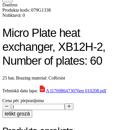
Danfoss
Produkta kods: 079G1338
Noliktavā: 0
Micro Plate heat
exchanger, XB12H-2,
Number of plates: 60
25 bar, Brazing material: CoResist
Tehniskā datu lapa:
A I176986473076en 010208.pdf
Cena pēc pieprasījuma
Ielikt grozā