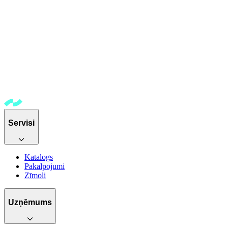
Servisi
Katalogs
Pakalpojumi
Zīmoli
Uzņēmums