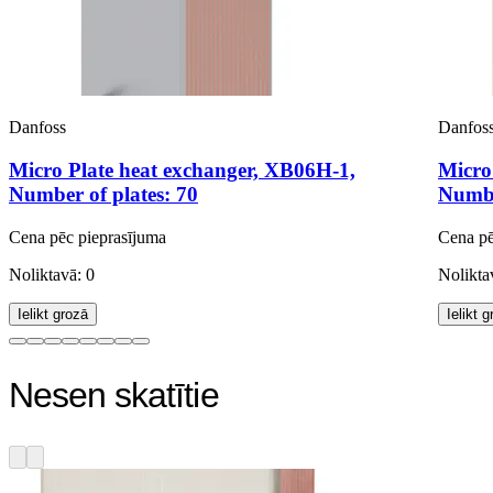
Danfoss
Danfos
Micro Plate heat exchanger, XB06H-1,
Micro
Number of plates: 70
Numbe
Cena pēc pieprasījuma
Cena pē
Noliktavā: 0
Nolikta
Ielikt grozā
Ielikt 
Nesen skatītie