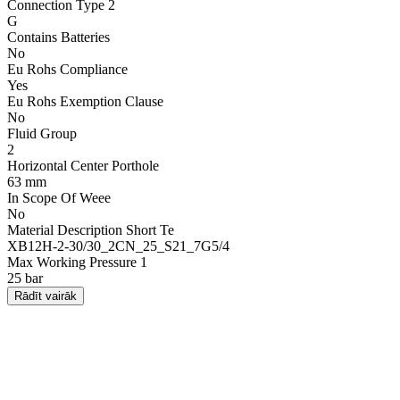
Connection Type 2
G
Contains Batteries
No
Eu Rohs Compliance
Yes
Eu Rohs Exemption Clause
No
Fluid Group
2
Horizontal Center Porthole
63 mm
In Scope Of Weee
No
Material Description Short Te
XB12H-2-30/30_2CN_25_S21_7G5/4
Max Working Pressure 1
25 bar
Rādīt vairāk