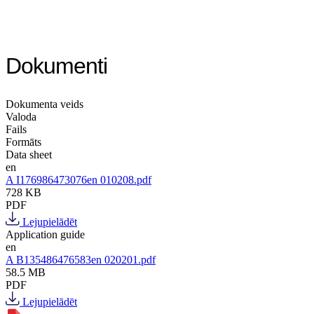
Dokumenti
Dokumenta veids
Valoda
Fails
Formāts
Data sheet
en
A I176986473076en 010208.pdf
728 KB
PDF
Lejupielādēt
Application guide
en
A B135486476583en 020201.pdf
58.5 MB
PDF
Lejupielādēt