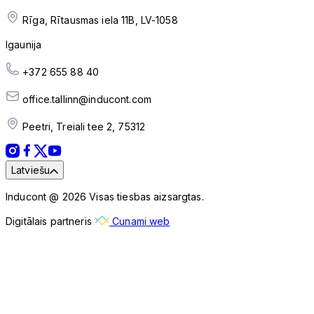
Rīga, Rītausmas iela 11B, LV-1058
Igaunija
+372 655 88 40
office.tallinn@inducont.com
Peetri, Treiali tee 2, 75312
Latviešu
Inducont @ 2026 Visas tiesbas aizsargtas.
Digitālais partneris
Cunami web