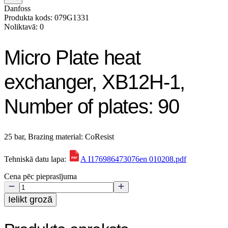
Danfoss
Produkta kods: 079G1331
Noliktavā: 0
Micro Plate heat
exchanger, XB12H-1,
Number of plates: 90
25 bar, Brazing material: CoResist
Tehniskā datu lapa:
A I176986473076en 010208.pdf
Cena pēc pieprasījuma
Ielikt grozā