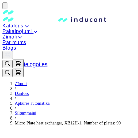
Katalogs
Pakalpojumi
Zīmoli
Par mums
Blogs
Ielogoties
Zīmoli
/
Danfoss
/
Apkures automātika
/
Siltummaiņi
/
Micro Plate heat exchanger, XB12H-1, Number of plates: 90