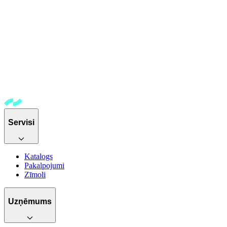
Servisi
Katalogs
Pakalpojumi
Zīmoli
Uzņēmums