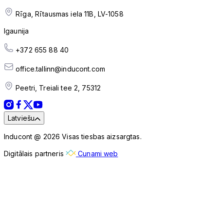
Rīga, Rītausmas iela 11B, LV-1058
Igaunija
+372 655 88 40
office.tallinn@inducont.com
Peetri, Treiali tee 2, 75312
Latviešu
Inducont @ 2026 Visas tiesbas aizsargtas.
Digitālais partneris
Cunami web