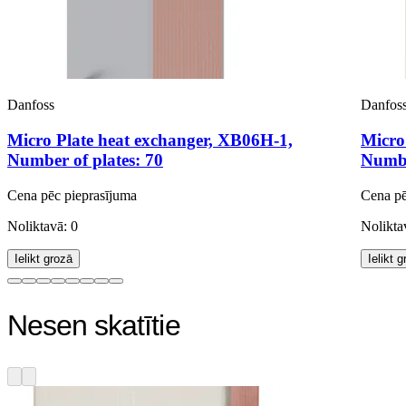
Danfoss
Danfos
Micro Plate heat exchanger, XB06H-1,
Micro
Number of plates: 70
Numbe
Cena pēc pieprasījuma
Cena pē
Noliktavā: 0
Nolikta
Ielikt grozā
Ielikt 
Nesen skatītie