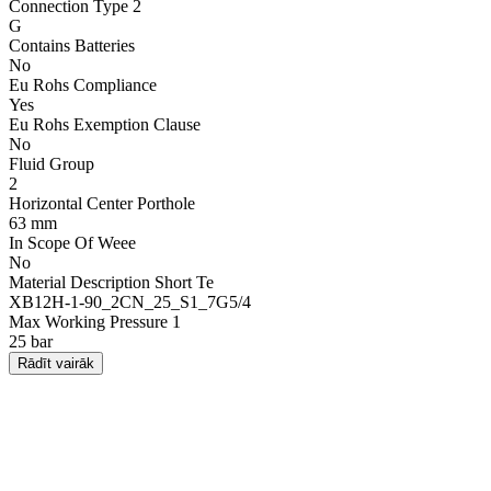
Connection Type 2
G
Contains Batteries
No
Eu Rohs Compliance
Yes
Eu Rohs Exemption Clause
No
Fluid Group
2
Horizontal Center Porthole
63 mm
In Scope Of Weee
No
Material Description Short Te
XB12H-1-90_2CN_25_S1_7G5/4
Max Working Pressure 1
25 bar
Rādīt vairāk