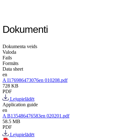
Dokumenti
Dokumenta veids
Valoda
Fails
Formāts
Data sheet
en
A I176986473076en 010208.pdf
728 KB
PDF
Lejupielādēt
Application guide
en
A B135486476583en 020201.pdf
58.5 MB
PDF
Lejupielādēt