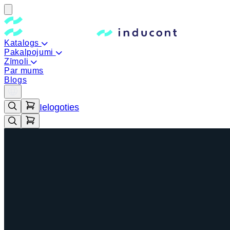
Katalogs
Pakalpojumi
Zīmoli
Par mums
Blogs
Ielogoties