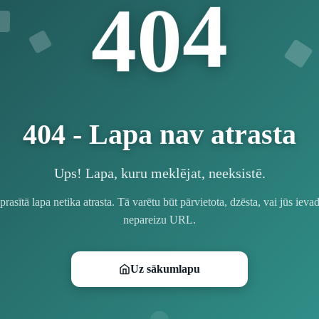
4
0
4
404 - Lapa nav atrasta
Ups! Lapa, kuru meklējat, neeksistē.
prasītā lapa netika atrasta. Tā varētu būt pārvietota, dzēsta, vai jūs ievad
nepareizu URL.
Uz sākumlapu