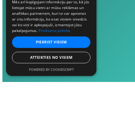
Mēs arī kopīgojam informāciju par to, kā jūs
lietojat mūsu vietni ar mūsu reklāmas un
analītikas partneriem, kuri to var apvienot
ar citu informāciju, ko esat viņiem sniedzis
vai ko viņi ir apkopojuši, izmantojot jūsu
pakalpojumus.
Privātuma politika
PIEKRIST VISIEM
ATTEIKTIES NO VISIEM
POWERED BY COOKIESCRIPT