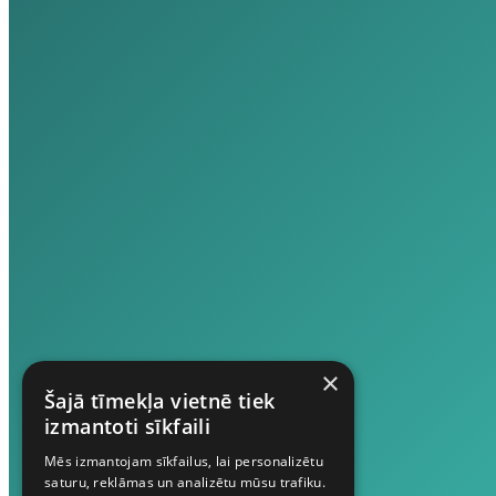
×
Šajā tīmekļa vietnē tiek
izmantoti sīkfaili
Mēs izmantojam sīkfailus, lai personalizētu
saturu, reklāmas un analizētu mūsu trafiku.