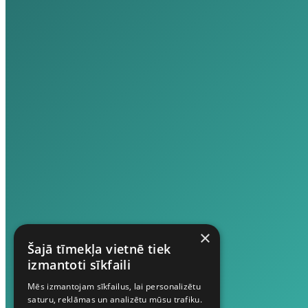
×
Šajā tīmekļa vietnē tiek
izmantoti sīkfaili
Mēs izmantojam sīkfailus, lai personalizētu
saturu, reklāmas un analizētu mūsu trafiku.