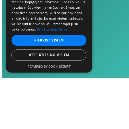
Mēs arī kopīgojam informāciju par to, kā jūs
lietojat mūsu vietni ar mūsu reklāmas un
analītikas partneriem, kuri to var apvienot
ar citu informāciju, ko esat viņiem sniedzis
vai ko viņi ir apkopojuši, izmantojot jūsu
pakalpojumus.
Privātuma politika
PIEKRIST VISIEM
ATTEIKTIES NO VISIEM
POWERED BY COOKIESCRIPT