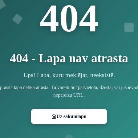
4
4
0
404 - Lapa nav atrasta
Ups! Lapa, kuru meklējat, neeksistē.
prasītā lapa netika atrasta. Tā varētu būt pārvietota, dzēsta, vai jūs ievad
nepareizu URL.
Uz sākumlapu