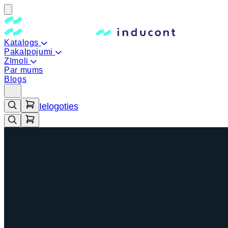
Katalogs
Pakalpojumi
Zīmoli
Par mums
Blogs
Ielogoties