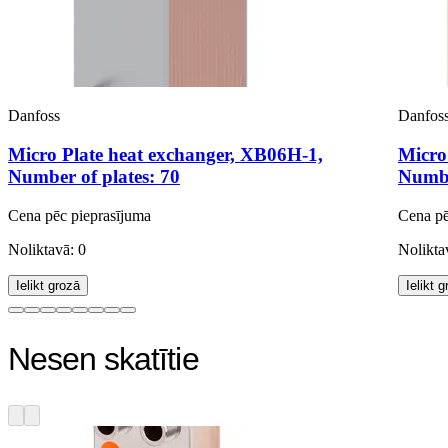
Danfoss
Danfos
Micro Plate heat exchanger, XB06H-1,
Micro
Number of plates: 70
Numbe
Cena pēc pieprasījuma
Cena pē
Noliktavā: 0
Nolikta
Ielikt grozā
Ielikt 
Nesen skatītie