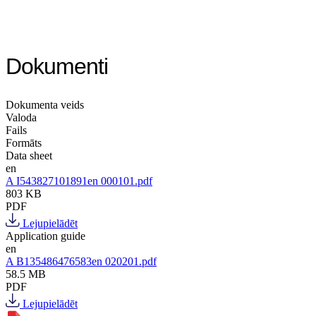
Dokumenti
Dokumenta veids
Valoda
Fails
Formāts
Data sheet
en
A I543827101891en 000101.pdf
803 KB
PDF
Lejupielādēt
Application guide
en
A B135486476583en 020201.pdf
58.5 MB
PDF
Lejupielādēt