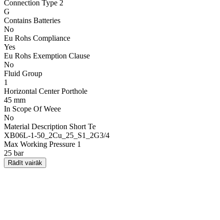
Connection Type 2
G
Contains Batteries
No
Eu Rohs Compliance
Yes
Eu Rohs Exemption Clause
No
Fluid Group
1
Horizontal Center Porthole
45 mm
In Scope Of Weee
No
Material Description Short Te
XB06L-1-50_2Cu_25_S1_2G3/4
Max Working Pressure 1
25 bar
Rādīt vairāk