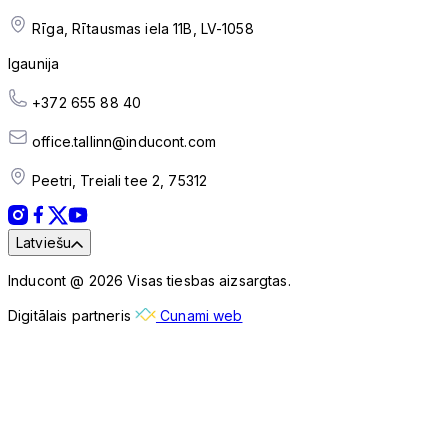
Rīga, Rītausmas iela 11B, LV-1058
Igaunija
+372 655 88 40
office.tallinn@inducont.com
Peetri, Treiali tee 2, 75312
Latviešu
Inducont @ 2026 Visas tiesbas aizsargtas.
Digitālais partneris
Cunami web