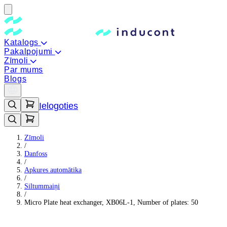
Katalogs
Pakalpojumi
Zīmoli
Par mums
Blogs
Ielogoties
Zīmoli
/
Danfoss
/
Apkures automātika
/
Siltummaiņi
/
Micro Plate heat exchanger, XB06L-1, Number of plates: 50