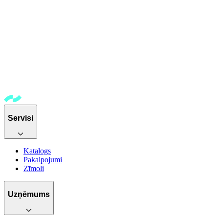
Servisi
Katalogs
Pakalpojumi
Zīmoli
Uzņēmums