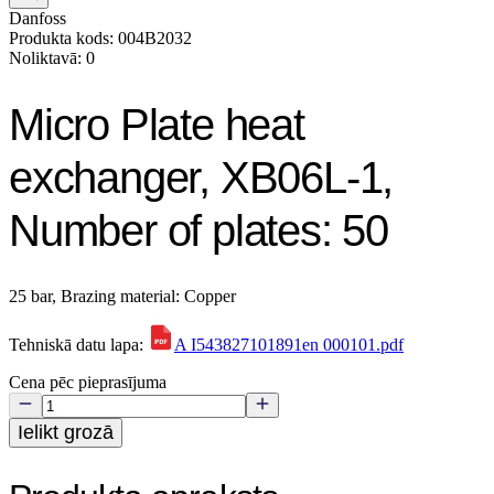
Danfoss
Produkta kods: 004B2032
Noliktavā: 0
Micro Plate heat
exchanger, XB06L-1,
Number of plates: 50
25 bar, Brazing material: Copper
Tehniskā datu lapa:
A I543827101891en 000101.pdf
Cena pēc pieprasījuma
Ielikt grozā