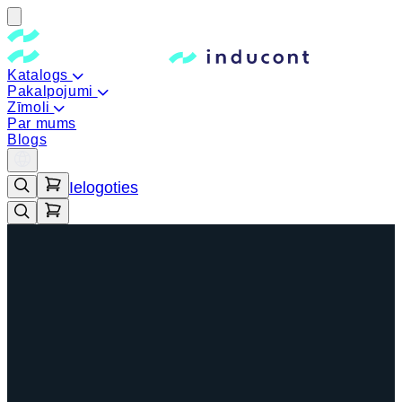
Katalogs
Pakalpojumi
Zīmoli
Par mums
Blogs
Ielogoties