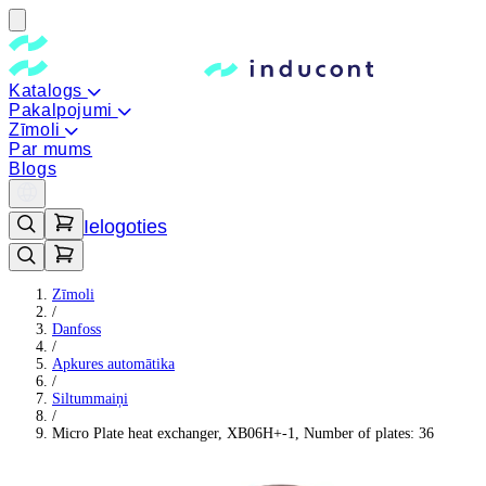
Katalogs
Pakalpojumi
Zīmoli
Par mums
Blogs
Ielogoties
Zīmoli
/
Danfoss
/
Apkures automātika
/
Siltummaiņi
/
Micro Plate heat exchanger, XB06H+-1, Number of plates: 36