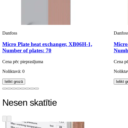
Danfoss
Danfos
Micro Plate heat exchanger, XB06H-1,
Micro
Number of plates: 70
Numbe
Cena pēc pieprasījuma
Cena pē
Noliktavā: 0
Nolikta
Ielikt grozā
Ielikt 
Nesen skatītie