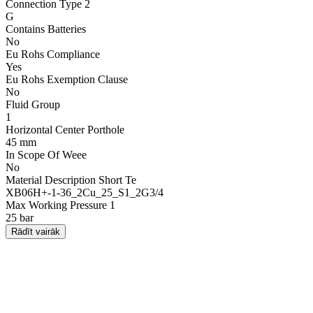
Connection Type 2
G
Contains Batteries
No
Eu Rohs Compliance
Yes
Eu Rohs Exemption Clause
No
Fluid Group
1
Horizontal Center Porthole
45 mm
In Scope Of Weee
No
Material Description Short Te
XB06H+-1-36_2Cu_25_S1_2G3/4
Max Working Pressure 1
25 bar
Rādīt vairāk