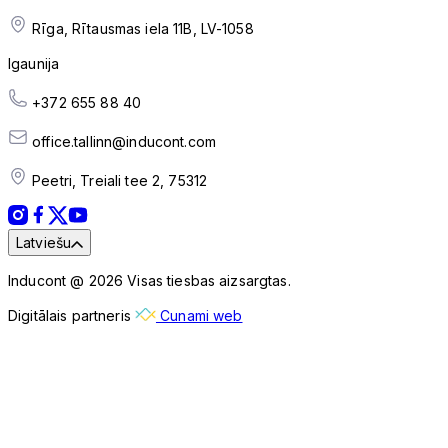
Rīga, Rītausmas iela 11B, LV-1058
Igaunija
+372 655 88 40
office.tallinn@inducont.com
Peetri, Treiali tee 2, 75312
Latviešu
Inducont @ 2026 Visas tiesbas aizsargtas.
Digitālais partneris
Cunami web