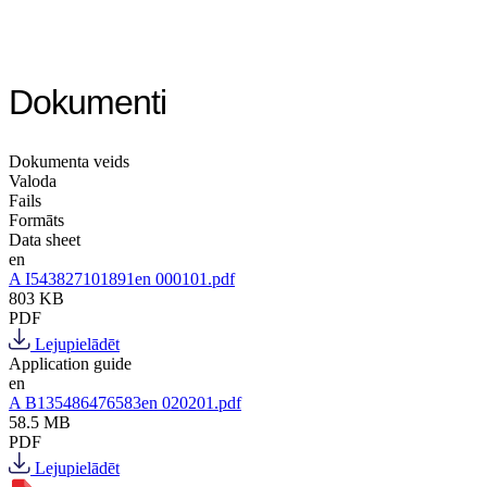
Dokumenti
Dokumenta veids
Valoda
Fails
Formāts
Data sheet
en
A I543827101891en 000101.pdf
803 KB
PDF
Lejupielādēt
Application guide
en
A B135486476583en 020201.pdf
58.5 MB
PDF
Lejupielādēt