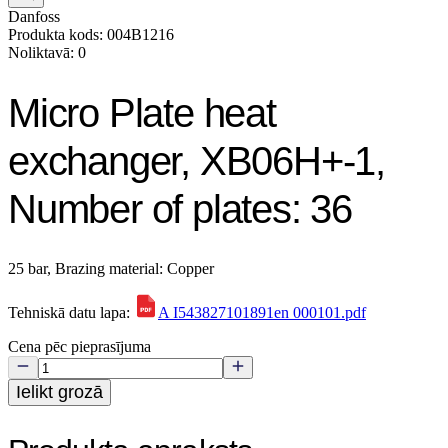
Danfoss
Produkta kods: 004B1216
Noliktavā: 0
Micro Plate heat
exchanger, XB06H+-1,
Number of plates: 36
25 bar, Brazing material: Copper
Tehniskā datu lapa:
A I543827101891en 000101.pdf
Cena pēc pieprasījuma
Ielikt grozā