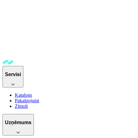
Servisi
Katalogs
Pakalpojumi
Zīmoli
Uzņēmums