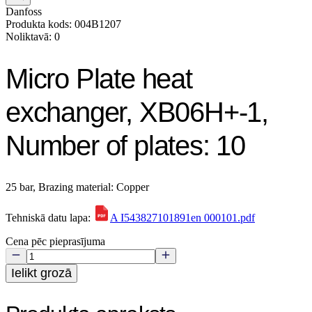
Danfoss
Produkta kods: 004B1207
Noliktavā: 0
Micro Plate heat
exchanger, XB06H+-1,
Number of plates: 10
25 bar, Brazing material: Copper
Tehniskā datu lapa:
A I543827101891en 000101.pdf
Cena pēc pieprasījuma
Ielikt grozā