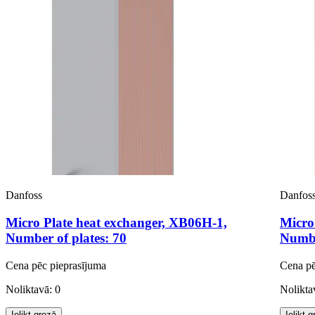
Danfoss
Danfos
Micro Plate heat exchanger, XB06H-1,
Micro
Number of plates: 70
Numbe
Cena pēc pieprasījuma
Cena pē
Noliktavā: 0
Nolikta
Ielikt grozā
Ielikt 