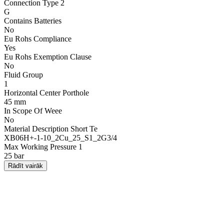
Connection Type 2
G
Contains Batteries
No
Eu Rohs Compliance
Yes
Eu Rohs Exemption Clause
No
Fluid Group
1
Horizontal Center Porthole
45 mm
In Scope Of Weee
No
Material Description Short Te
XB06H+-1-10_2Cu_25_S1_2G3/4
Max Working Pressure 1
25 bar
Rādīt vairāk