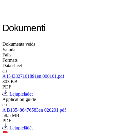
Dokumenti
Dokumenta veids
Valoda
Fails
Formāts
Data sheet
en
A I543827101891en 000101.pdf
803 KB
PDF
Lejupielādēt
Application guide
en
A B135486476583en 020201.pdf
58.5 MB
PDF
Lejupielādēt