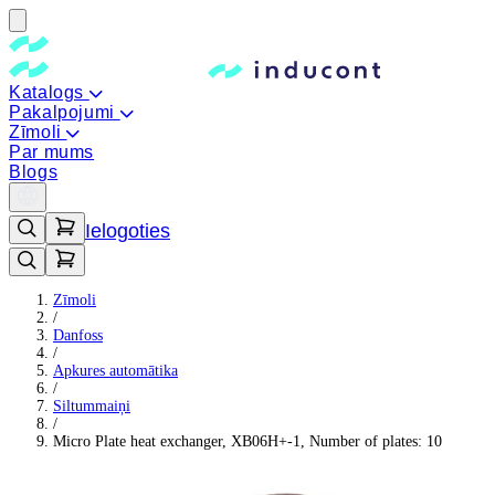
Katalogs
Pakalpojumi
Zīmoli
Par mums
Blogs
Ielogoties
Zīmoli
/
Danfoss
/
Apkures automātika
/
Siltummaiņi
/
Micro Plate heat exchanger, XB06H+-1, Number of plates: 10