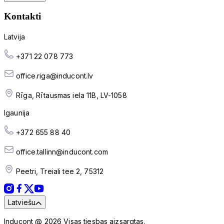
Kontakti
Latvija
+371 22 078 773
office.riga@inducont.lv
Rīga, Rītausmas iela 11B, LV-1058
Igaunija
+372 655 88 40
office.tallinn@inducont.com
Peetri, Treiali tee 2, 75312
Latviešu
Inducont @ 2026 Visas tiesbas aizsargtas.