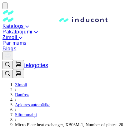
Katalogs
Pakalpojumi
Zīmoli
Par mums
Blogs
Ielogoties
Zīmoli
/
Danfoss
/
Apkures automātika
/
Siltummaiņi
/
Micro Plate heat exchanger, XB05M-1, Number of plates: 20