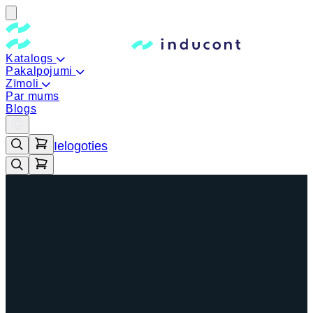
Katalogs
Pakalpojumi
Zīmoli
Par mums
Blogs
Ielogoties