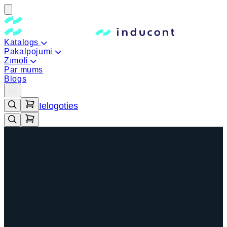
Katalogs
Pakalpojumi
Zīmoli
Par mums
Blogs
Ielogoties