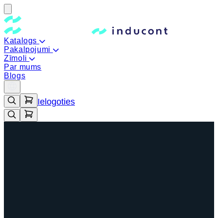
Katalogs
Pakalpojumi
Zīmoli
Par mums
Blogs
Ielogoties