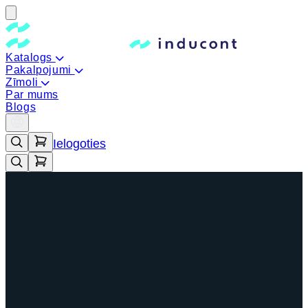
Katalogs
Pakalpojumi
Zīmoli
Par mums
Blogs
Ielogoties