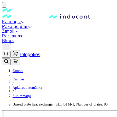
Katalogs
Pakalpojumi
Zīmoli
Par mums
Blogs
Ielogoties
Zīmoli
/
Danfoss
/
Apkures automātika
/
Siltummaiņi
/
Brazed plate heat exchanger, SL140TM-1, Number of plates: 90