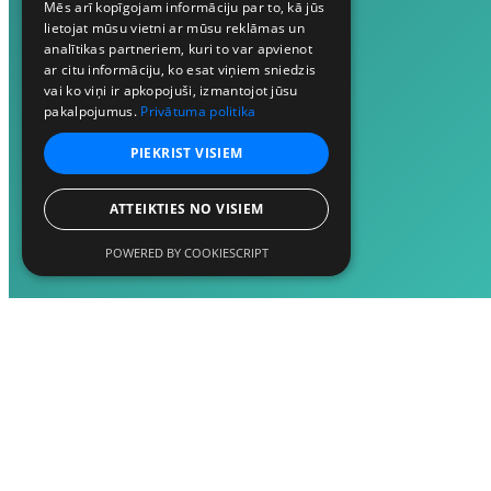
Mēs arī kopīgojam informāciju par to, kā jūs
lietojat mūsu vietni ar mūsu reklāmas un
analītikas partneriem, kuri to var apvienot
ar citu informāciju, ko esat viņiem sniedzis
vai ko viņi ir apkopojuši, izmantojot jūsu
pakalpojumus.
Privātuma politika
PIEKRIST VISIEM
ATTEIKTIES NO VISIEM
POWERED BY COOKIESCRIPT