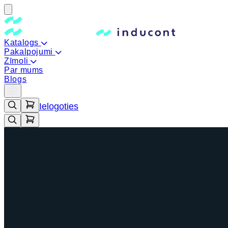
Katalogs
Pakalpojumi
Zīmoli
Par mums
Blogs
Ielogoties