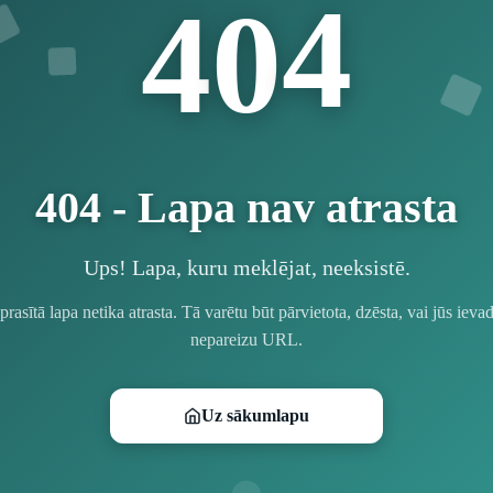
4
4
0
404 - Lapa nav atrasta
Ups! Lapa, kuru meklējat, neeksistē.
prasītā lapa netika atrasta. Tā varētu būt pārvietota, dzēsta, vai jūs ievad
nepareizu URL.
Uz sākumlapu