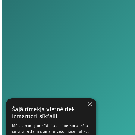
×
Šajā tīmekļa vietnē tiek
izmantoti sīkfaili
Mēs izmantojam sīkfailus, lai personalizētu
saturu, reklāmas un analizētu mūsu trafiku.