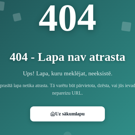
4
4
0
404 - Lapa nav atrasta
Ups! Lapa, kuru meklējat, neeksistē.
prasītā lapa netika atrasta. Tā varētu būt pārvietota, dzēsta, vai jūs ievad
nepareizu URL.
Uz sākumlapu