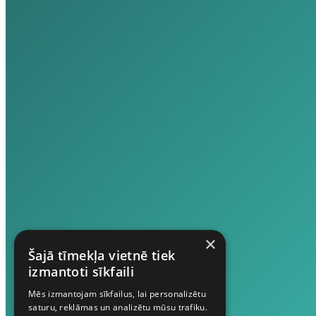
×
Šajā tīmekļa vietnē tiek
izmantoti sīkfaili
Mēs izmantojam sīkfailus, lai personalizētu
saturu, reklāmas un analizētu mūsu trafiku.