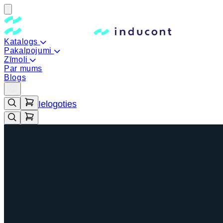
Katalogs
Pakalpojumi
Zīmoli
Par mums
Blogs
Ielogoties