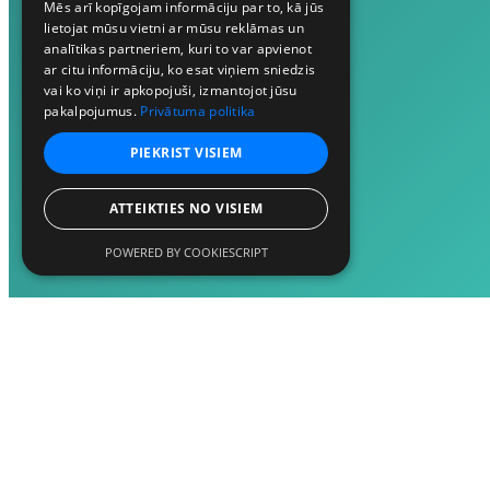
Mēs arī kopīgojam informāciju par to, kā jūs
lietojat mūsu vietni ar mūsu reklāmas un
analītikas partneriem, kuri to var apvienot
ar citu informāciju, ko esat viņiem sniedzis
vai ko viņi ir apkopojuši, izmantojot jūsu
pakalpojumus.
Privātuma politika
PIEKRIST VISIEM
ATTEIKTIES NO VISIEM
POWERED BY COOKIESCRIPT