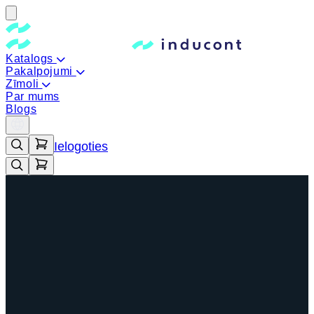
Katalogs
Pakalpojumi
Zīmoli
Par mums
Blogs
Ielogoties