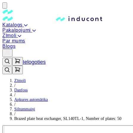
Katalogs
Pakalpojumi
Zīmoli
Par mums
Blogs
Ielogoties
Zīmoli
/
Danfoss
/
Apkures automātika
/
Siltummaiņi
/
Brazed plate heat exchanger, SL140TL-1, Number of plates: 50