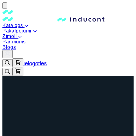
Katalogs
Pakalpojumi
Zīmoli
Par mums
Blogs
Ielogoties