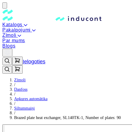
Katalogs
Pakalpojumi
Zīmoli
Par mums
Blogs
Ielogoties
Zīmoli
/
Danfoss
/
Apkures automātika
/
Siltummaiņi
/
Brazed plate heat exchanger, SL140TK-1, Number of plates: 90