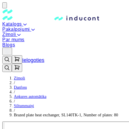
Katalogs
Pakalpojumi
Zīmoli
Par mums
Blogs
Ielogoties
Zīmoli
/
Danfoss
/
Apkures automātika
/
Siltummaiņi
/
Brazed plate heat exchanger, SL140TK-1, Number of plates: 80