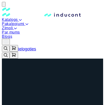
Katalogs
Pakalpojumi
Zīmoli
Par mums
Blogs
Ielogoties