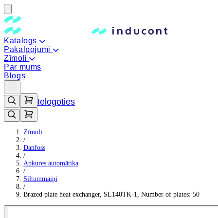
Katalogs
Pakalpojumi
Zīmoli
Par mums
Blogs
Ielogoties
Zīmoli
/
Danfoss
/
Apkures automātika
/
Siltummaiņi
/
Brazed plate heat exchanger, SL140TK-1, Number of plates: 50