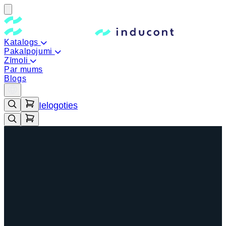
Katalogs
Pakalpojumi
Zīmoli
Par mums
Blogs
Ielogoties