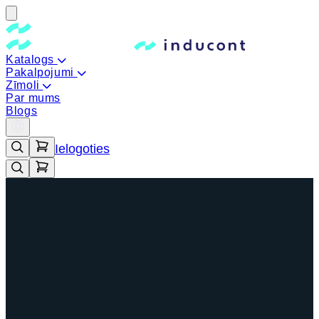
Katalogs
Pakalpojumi
Zīmoli
Par mums
Blogs
Ielogoties