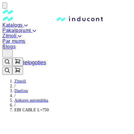
Katalogs
Pakalpojumi
Zīmoli
Par mums
Blogs
Ielogoties
Zīmoli
/
Danfoss
/
Apkures automātika
/
EBI CABLE L=750