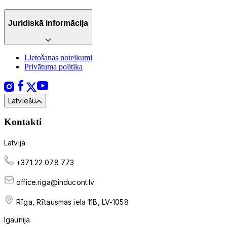
Juridiskā informācija
Lietošanas noteikumi
Privātuma politika
Latviešu
Kontakti
Latvija
+371 22 078 773
office.riga@inducont.lv
Rīga, Rītausmas iela 11B, LV-1058
Igaunija