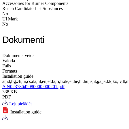
Accessories for Burner Components
Reach Candidate List Substances
No
Ul Mark
No
Dokumenti
Dokumenta veids
Valoda
Fails
Formāts
Installation guide
ar,id,bg,zh,hr,cs,da,nl,en,et,fa,fi,fr,de,el,he,hi,hu,is,it,ga,ja,kk,ko,lv,lt,m
A N02378645080000 000201.pdf
338 KB
PDF
Lejupielādēt
Installation guide