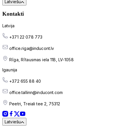
Latviešu
Kontakti
Latvija
+371 22 078 773
office.riga@inducont.lv
Rīga, Rītausmas iela 11B, LV-1058
Igaunija
+372 655 88 40
office.tallinn@inducont.com
Peetri, Treiali tee 2, 75312
Latviešu