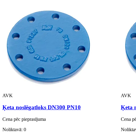
AVK
AVK
Ķeta noslēgatloks DN300 PN10
Ķeta 
Cena pēc pieprasījuma
Cena pē
Noliktavā: 0
Nolikta