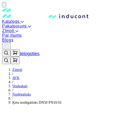
Katalogs
Pakalpojumi
Zīmoli
Par mums
Blogs
Ielogoties
Zīmoli
/
AVK
/
Veidgabali
/
Noslēgatloks
/
Ķeta noslēgatloks DN50 PN10/16