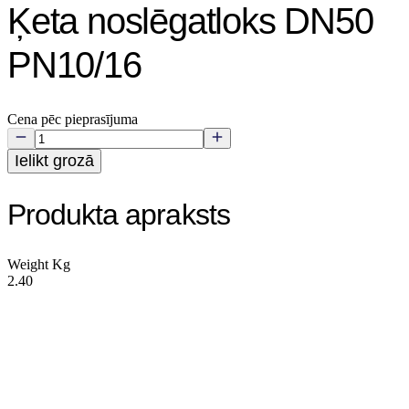
Ķeta noslēgatloks DN50
PN10/16
Cena pēc pieprasījuma
Ielikt grozā
Produkta apraksts
Weight Kg
2.40