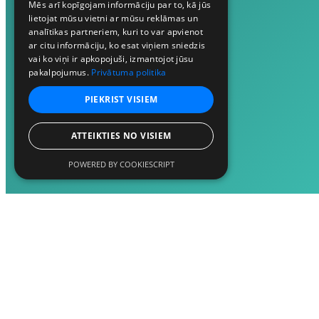
Mēs arī kopīgojam informāciju par to, kā jūs
lietojat mūsu vietni ar mūsu reklāmas un
analītikas partneriem, kuri to var apvienot
ar citu informāciju, ko esat viņiem sniedzis
vai ko viņi ir apkopojuši, izmantojot jūsu
pakalpojumus.
Privātuma politika
PIEKRIST VISIEM
ATTEIKTIES NO VISIEM
POWERED BY COOKIESCRIPT