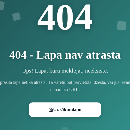
4
0
4
404 - Lapa nav atrasta
Ups! Lapa, kuru meklējat, neeksistē.
prasītā lapa netika atrasta. Tā varētu būt pārvietota, dzēsta, vai jūs ievad
nepareizu URL.
Uz sākumlapu