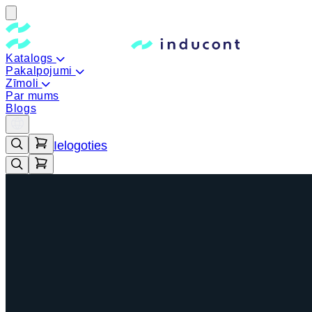
Katalogs
Pakalpojumi
Zīmoli
Par mums
Blogs
Ielogoties