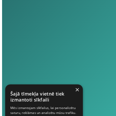
×
Šajā tīmekļa vietnē tiek
izmantoti sīkfaili
Mēs izmantojam sīkfailus, lai personalizētu
saturu, reklāmas un analizētu mūsu trafiku.