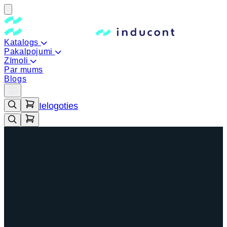
Katalogs
Pakalpojumi
Zīmoli
Par mums
Blogs
Ielogoties