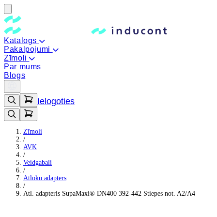
Katalogs
Pakalpojumi
Zīmoli
Par mums
Blogs
Ielogoties
Zīmoli
/
AVK
/
Veidgabali
/
Atloku adapters
/
Atl. adapteris SupaMaxi® DN400 392-442 Stiepes not. A2/A4