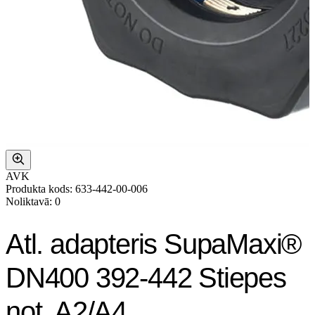
AVK
Produkta kods: 633-442-00-006
Noliktavā: 0
Atl. adapteris SupaMaxi®
DN400 392-442 Stiepes
not. A2/A4