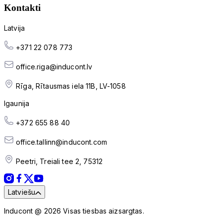
Kontakti
Latvija
+371 22 078 773
office.riga@inducont.lv
Rīga, Rītausmas iela 11B, LV-1058
Igaunija
+372 655 88 40
office.tallinn@inducont.com
Peetri, Treiali tee 2, 75312
Latviešu
Inducont @ 2026 Visas tiesbas aizsargtas.