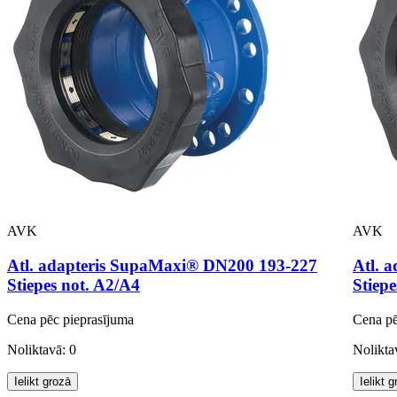
AVK
AVK
Atl. adapteris SupaMaxi® DN200 193-227
Atl. 
Stiepes not. A2/A4
Stiepe
Cena pēc pieprasījuma
Cena pē
Noliktavā: 0
Nolikta
Ielikt grozā
Ielikt 