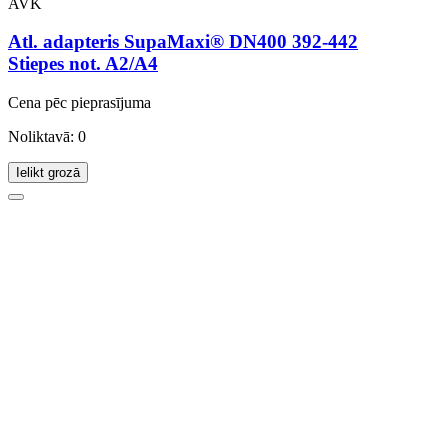
AVK
Atl. adapteris SupaMaxi® DN400 392-442
Stiepes not. A2/A4
Cena pēc pieprasījuma
Noliktavā: 0
Ielikt grozā