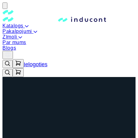
Katalogs
Pakalpojumi
Zīmoli
Par mums
Blogs
Ielogoties