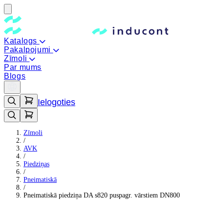
Katalogs
Pakalpojumi
Zīmoli
Par mums
Blogs
Ielogoties
Zīmoli
/
AVK
/
Piedziņas
/
Pneimatiskā
/
Pneimatiskā piedziņa DA s820 puspagr. vārstiem DN800