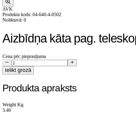
AVK
Produkta kods: 04-640-4-0502
Noliktavā: 0
Aizbīdņa kāta pag. teles
Cena pēc pieprasījuma
Ielikt grozā
Produkta apraksts
Weight Kg
3.40