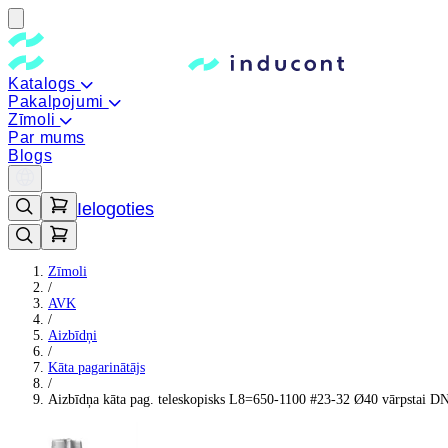
Katalogs
Pakalpojumi
Zīmoli
Par mums
Blogs
Ielogoties
Zīmoli
/
AVK
/
Aizbīdņi
/
Kāta pagarinātājs
/
Aizbīdņa kāta pag. teleskopisks L8=650-1100 #23-32 Ø40 vārpstai D