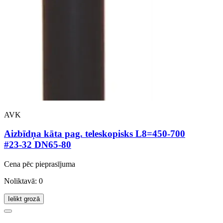
AVK
Aizbīdņa kāta pag. teleskopisks L8=450-700
#23-32 DN65-80
Cena pēc pieprasījuma
Noliktavā: 0
Ielikt grozā