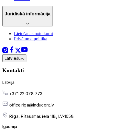
Juridiskā informācija
Lietošanas noteikumi
Privātuma politika
Latviešu
Kontakti
Latvija
+371 22 078 773
office.riga@inducont.lv
Rīga, Rītausmas iela 11B, LV-1058
Igaunija