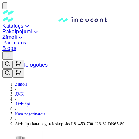
Katalogs
Pakalpojumi
Zīmoli
Par mums
Blogs
Ielogoties
Zīmoli
/
AVK
/
Aizbīdņi
/
Kāta pagarinātājs
/
Aizbīdņa kāta pag. teleskopisks L8=450-700 #23-32 DN65-80