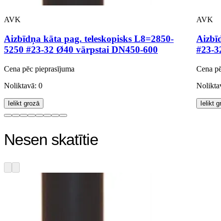
AVK
AVK
Aizbīdņa kāta pag. teleskopisks L8=2850-
Aizbī
5250 #23-32 Ø40 vārpstai DN450-600
#23-3
Cena pēc pieprasījuma
Cena pē
Noliktavā: 0
Nolikta
Ielikt grozā
Ielikt 
Nesen skatītie