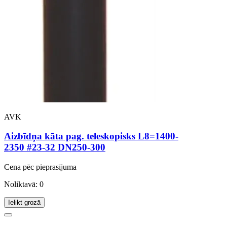
AVK
Aizbīdņa kāta pag. teleskopisks L8=1400-
2350 #23-32 DN250-300
Cena pēc pieprasījuma
Noliktavā: 0
Ielikt grozā