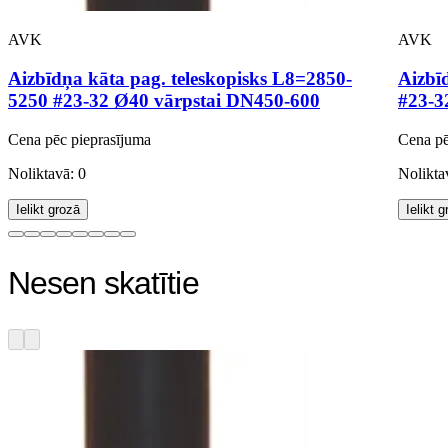
AVK
AVK
Aizbīdņa kāta pag. teleskopisks L8=2850-
Aizbī
5250 #23-32 Ø40 vārpstai DN450-600
#23-3
Cena pēc pieprasījuma
Cena pē
Noliktavā: 0
Nolikta
Ielikt grozā
Ielikt 
Nesen skatītie