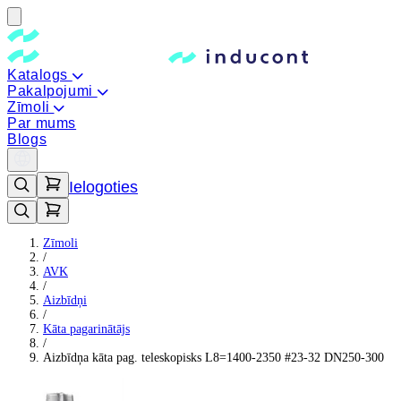
Katalogs
Pakalpojumi
Zīmoli
Par mums
Blogs
Ielogoties
Zīmoli
/
AVK
/
Aizbīdņi
/
Kāta pagarinātājs
/
Aizbīdņa kāta pag. teleskopisks L8=1400-2350 #23-32 DN250-300