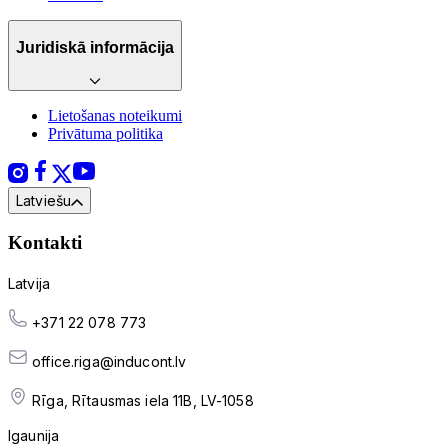
Juridiskā informācija
Lietošanas noteikumi
Privātuma politika
Latviešu
Kontakti
Latvija
+371 22 078 773
office.riga@inducont.lv
Rīga, Rītausmas iela 11B, LV-1058
Igaunija