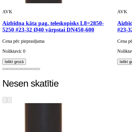
AVK
AVK
Aizbīdņa kāta pag. teleskopisks L8=2850-
Aizbī
5250 #23-32 Ø40 vārpstai DN450-600
#23-3
Cena pēc pieprasījuma
Cena pē
Noliktavā: 0
Nolikta
Ielikt grozā
Ielikt 
Nesen skatītie