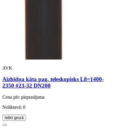
AVK
Aizbīdņa kāta pag. teleskopisks L8=1400-
2350 #23-32 DN200
Cena pēc pieprasījuma
Noliktavā: 0
Ielikt grozā