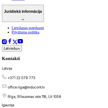
Juridiskā informācija
Lietošanas noteikumi
Privātuma politika
Latviešu
Kontakti
Latvija
+371 22 078 773
office.riga@inducont.lv
Rīga, Rītausmas iela 11B, LV-1058
Igaunija