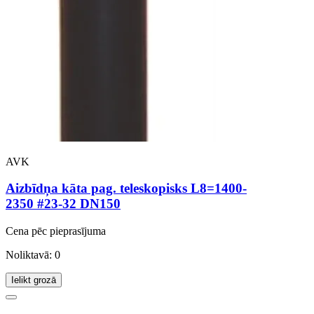
AVK
Aizbīdņa kāta pag. teleskopisks L8=1400-
2350 #23-32 DN150
Cena pēc pieprasījuma
Noliktavā: 0
Ielikt grozā