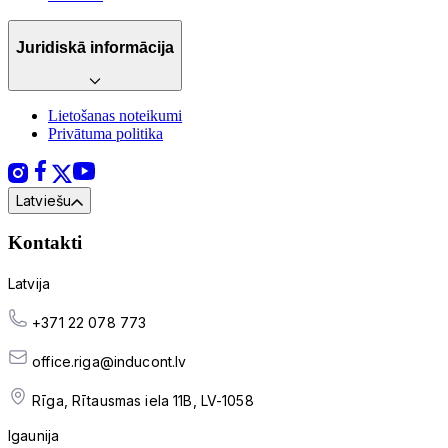
Juridiskā informācija
Lietošanas noteikumi
Privātuma politika
Latviešu
Kontakti
Latvija
+371 22 078 773
office.riga@inducont.lv
Rīga, Rītausmas iela 11B, LV-1058
Igaunija