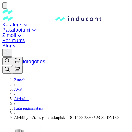
Katalogs
Pakalpojumi
Zīmoli
Par mums
Blogs
Ielogoties
Zīmoli
/
AVK
/
Aizbīdņi
/
Kāta pagarinātājs
/
Aizbīdņa kāta pag. teleskopisks L8=1400-2350 #23-32 DN150