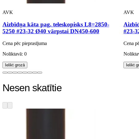
AVK
AVK
Aizbīdņa kāta pag. teleskopisks L8=2850-
Aizbī
5250 #23-32 Ø40 vārpstai DN450-600
#23-3
Cena pēc pieprasījuma
Cena pē
Noliktavā: 0
Nolikta
Ielikt grozā
Ielikt 
Nesen skatītie