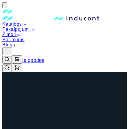
Katalogs
Pakalpojumi
Zīmoli
Par mums
Blogs
Ielogoties