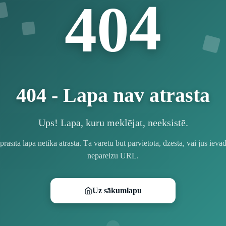
4
0
4
404 - Lapa nav atrasta
Ups! Lapa, kuru meklējat, neeksistē.
prasītā lapa netika atrasta. Tā varētu būt pārvietota, dzēsta, vai jūs ievad
nepareizu URL.
Uz sākumlapu