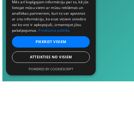
Mēs arī kopīgojam informāciju par to, kā jūs
lietojat mūsu vietni ar mūsu reklāmas un
analītikas partneriem, kuri to var apvienot
ar citu informāciju, ko esat viņiem sniedzis
vai ko viņi ir apkopojuši, izmantojot jūsu
pakalpojumus.
Privātuma politika
PIEKRIST VISIEM
ATTEIKTIES NO VISIEM
POWERED BY COOKIESCRIPT