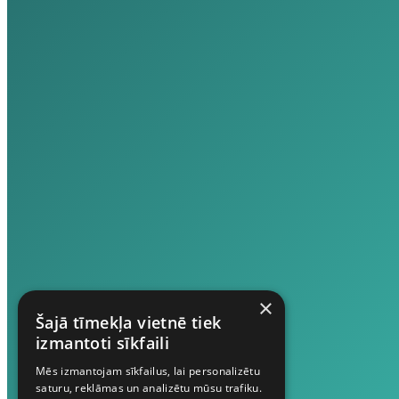
×
Šajā tīmekļa vietnē tiek
izmantoti sīkfaili
Mēs izmantojam sīkfailus, lai personalizētu
saturu, reklāmas un analizētu mūsu trafiku.