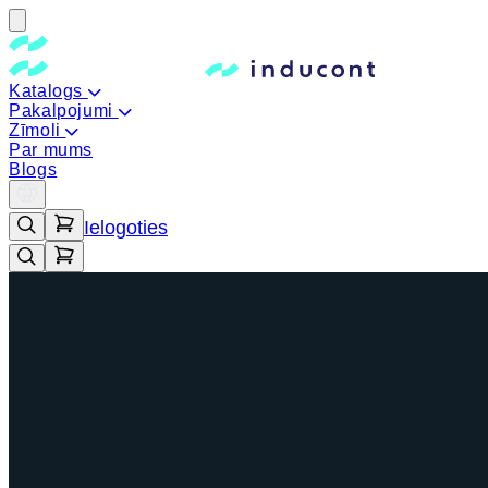
Katalogs
Pakalpojumi
Zīmoli
Par mums
Blogs
Ielogoties