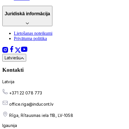
Juridiskā informācija
Lietošanas noteikumi
Privātuma politika
Latviešu
Kontakti
Latvija
+371 22 078 773
office.riga@inducont.lv
Rīga, Rītausmas iela 11B, LV-1058
Igaunija