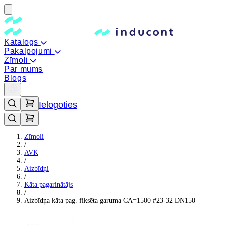
Katalogs
Pakalpojumi
Zīmoli
Par mums
Blogs
Ielogoties
Zīmoli
/
AVK
/
Aizbīdņi
/
Kāta pagarinātājs
/
Aizbīdņa kāta pag. fiksēta garuma CA=1500 #23-32 DN150