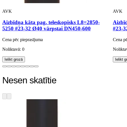
AVK
AVK
Aizbīdņa kāta pag. teleskopisks L8=2850-
Aizbī
5250 #23-32 Ø40 vārpstai DN450-600
#23-3
Cena pēc pieprasījuma
Cena pē
Noliktavā: 0
Nolikta
Ielikt grozā
Ielikt 
Nesen skatītie