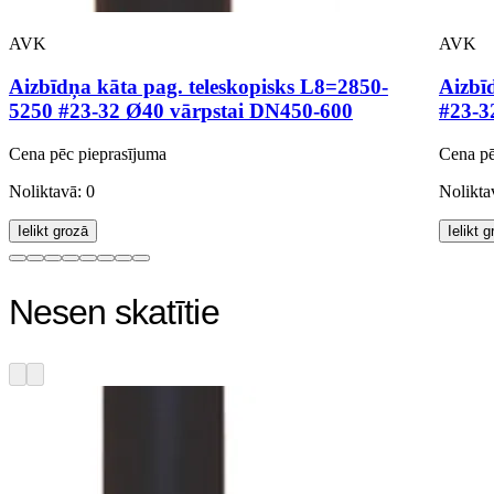
AVK
AVK
Aizbīdņa kāta pag. teleskopisks L8=2850-
Aizbī
5250 #23-32 Ø40 vārpstai DN450-600
#23-3
Cena pēc pieprasījuma
Cena pē
Noliktavā: 0
Nolikta
Ielikt grozā
Ielikt 
Nesen skatītie