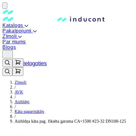
Katalogs
Pakalpojumi
Zīmoli
Par mums
Blogs
Ielogoties
Zīmoli
/
AVK
/
Aizbīdņi
/
Kāta pagarinātājs
/
Aizbīdņa kāta pag. fiksēta garuma CA=1500 #23-32 DN100-125