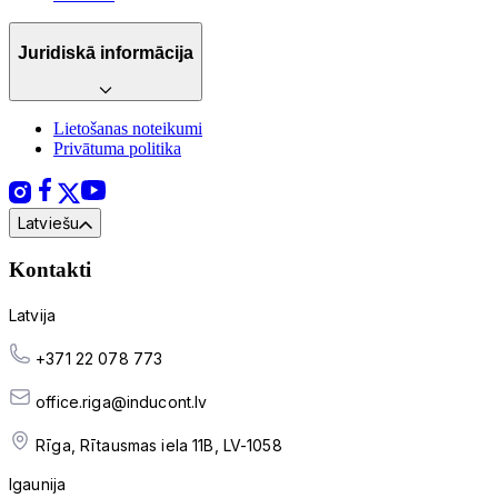
Juridiskā informācija
Lietošanas noteikumi
Privātuma politika
Latviešu
Kontakti
Latvija
+371 22 078 773
office.riga@inducont.lv
Rīga, Rītausmas iela 11B, LV-1058
Igaunija