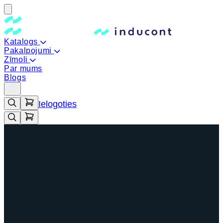
Katalogs
Pakalpojumi
Zīmoli
Par mums
Blogs
Ielogoties