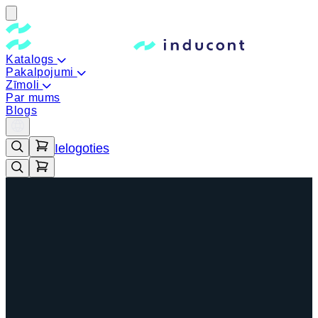
Katalogs
Pakalpojumi
Zīmoli
Par mums
Blogs
Ielogoties