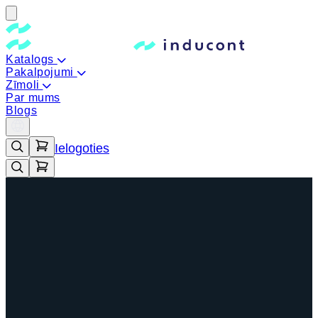
Katalogs
Pakalpojumi
Zīmoli
Par mums
Blogs
Ielogoties